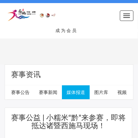
Togg
navi
成 为 会 员
赛事资讯
赛事公告
赛事新闻
媒体报道
图片库
视频
赛事公益 | 小糯米“黔”来参赛，即将
抵达诸暨西施马现场！