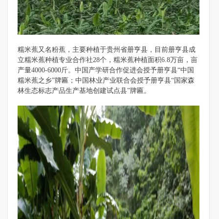
糯米蕉又名粉蕉，主要种植于贵州省册亨县，目前册亨县成
立糯米蕉种植专业合作社28个，糯米蕉种植面积6.8万亩，亩
产量4000-6000斤。中国产学研合作促进会授予册亨县“中国
糯米蕉之乡”牌匾；中国林业产业联合会授予册亨县“国家森
林生态标志产品生产基地创建试点县”牌匾。