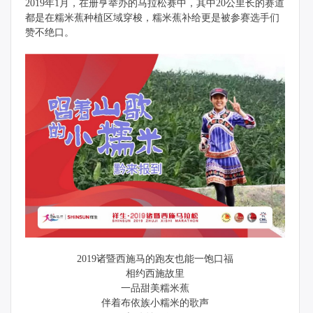
2019年1月，在册亨举办的马拉松赛中，其中20公里长的赛道
都是在糯米蕉种植区域穿梭，糯米蕉补给更是被参赛选手们
赞不绝口。
2019诸暨西施马的跑友也能一饱口福
相约西施故里
一品甜美糯米蕉
伴着布依族小糯米的歌声