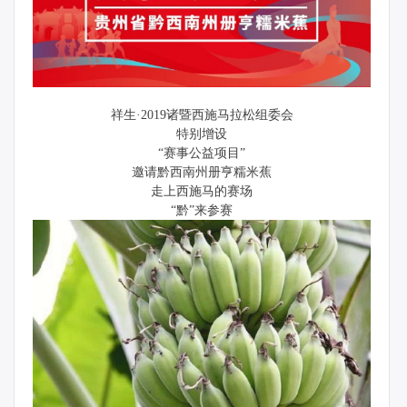
祥生·2019诸暨西施马拉松组委会
特别增设
“赛事公益项目”
邀请黔西南州册亨糯米蕉
走上西施马的赛场
“黔”来参赛