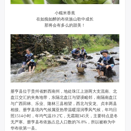
小糯米香蕉
在如痴如醉的布依族山歌中成长
那将会有多么的甜美！
册亨县位于贵州省黔西南州，地处珠江上游两大支流南、北
盘江交汇的夹角地带，东隔北盘江与望谟毗邻，南隔南盘江
与广西田林、乐业、隆林三县相望，西北与安龙、贞丰两县
相接。册亨县境内气候属亚热带温暖湿润季风气候，年均日
照1514小时，年均气温19.2℃，无霜期345天，主要特点是冬
无严寒。册亨县布依族占总人口数的76.8%，所以被称为中
华布依第一县。