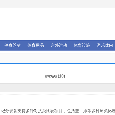
健身器材
体育用品
户外运动
体育设施
游乐休闲
(10)
排球场地
时记分设备支持多种对抗类比赛项目，包括篮、排等多种球类比