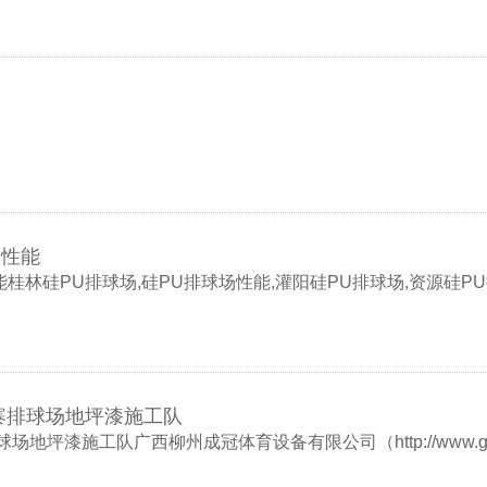
场性能
桂林硅PU排球场,硅PU排球场性能,灌阳硅PU排球场,资源硅P
寨排球场地坪漆施工队
坪漆施工队广西柳州成冠体育设备有限公司（http://www.gxcgt