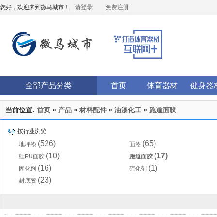
您好，欢迎来到微马城市！
请登录
免费注册
全部产品分类
首页
体育器材
健身器
当前位置:
首页
»
产品
»
材料配件
»
油漆化工
»
跑道面胶
按行业浏览
(526)
(65)
地坪漆
面漆
(10)
(17)
硅PU面胶
跑道面胶
(16)
(1)
固化剂
硫化剂
(23)
封底胶