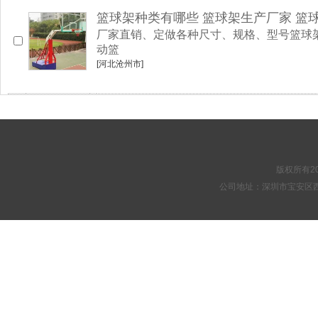
篮球架种类有哪些 篮球架生产厂家 篮
厂家直销、定做各种尺寸、规格、型号篮球
动篮
[河北沧州市]
版权所有20
公司地址：深圳市宝安区西乡街