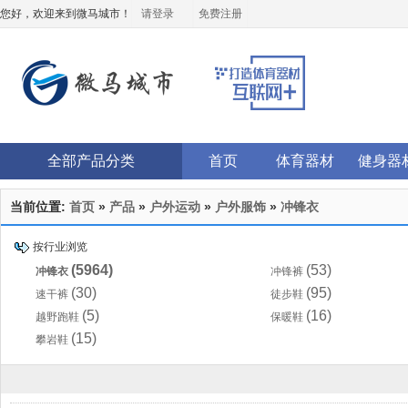
您好，欢迎来到微马城市！
请登录
免费注册
全部产品分类
首页
体育器材
健身器
当前位置:
首页
»
产品
»
户外运动
»
户外服饰
»
冲锋衣
按行业浏览
(5964)
(53)
冲锋衣
冲锋裤
(30)
(95)
速干裤
徒步鞋
(5)
(16)
越野跑鞋
保暖鞋
(15)
攀岩鞋