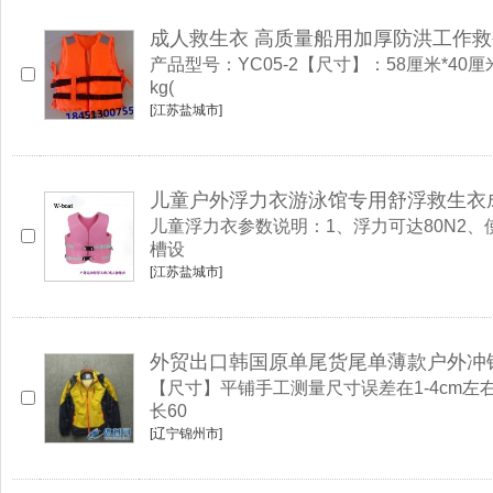
成人救生衣 高质量船用加厚防洪工作
产品型号：YC05-2【尺寸】：58厘米*40
kg(
[江苏盐城市]
儿童户外浮力衣游泳馆专用舒浮救生衣成人
儿童浮力衣参数说明：1、浮力可达80N2、
槽设
[江苏盐城市]
外贸出口韩国原单尾货尾单薄款户外冲
【尺寸】平铺手工测量尺寸误差在1-4cm左右95
长60
[辽宁锦州市]