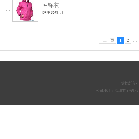
冲锋衣
[河南郑州市]
«上一页
1
2
…
版权所有20
公司地址：深圳市宝安区西乡街