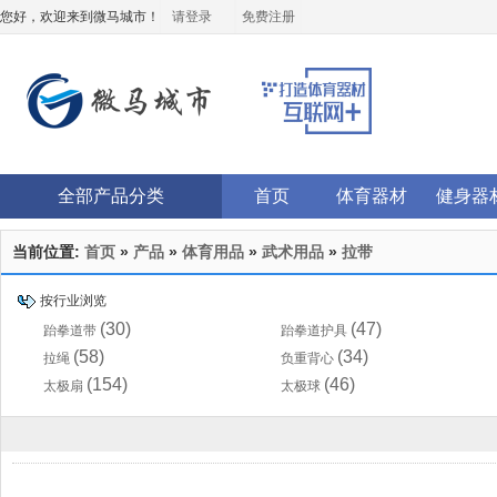
您好，欢迎来到微马城市！
请登录
免费注册
全部产品分类
首页
体育器材
健身器
当前位置:
首页
»
产品
»
体育用品
»
武术用品
»
拉带
按行业浏览
(30)
(47)
跆拳道带
跆拳道护具
(58)
(34)
拉绳
负重背心
(154)
(46)
太极扇
太极球