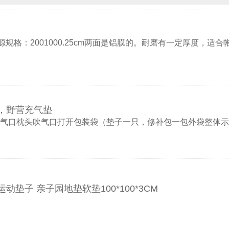
源规格：2001000.25cm两面是铝膜的。耐磨有一定厚度，
，野营充气垫
头吹气口打开包装袋（垫子一只，修补包一包外袋整体示意图******
垫子 亲子园地垫软垫100*100*3CM