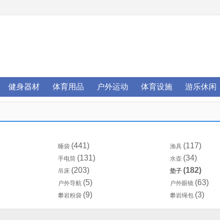
健身器材
体育用品
户外运动
体育设施
游乐休闲
(441)
(117)
睡袋
渔具
(131)
(34)
手电筒
水壶
(203)
(182)
吊床
垫子
(5)
(63)
户外导航
户外眼镜
(9)
(3)
攀岩粉袋
攀岩绳包