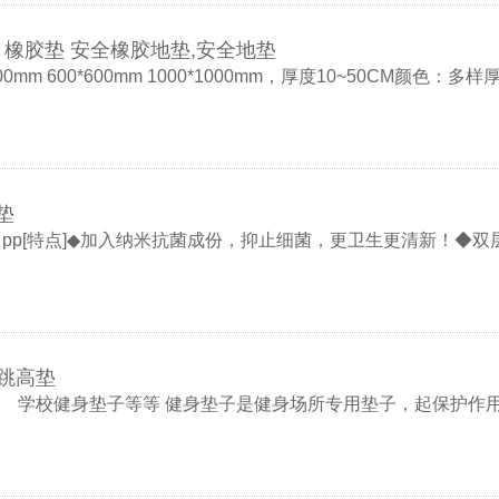
 橡胶垫 安全橡胶地垫,安全地垫
mm 600*600mm 1000*1000mm，厚度10~50CM颜色：
垫
：pp[特点]◆加入纳米抗菌成份，抑止细菌，更卫生更清新！◆
 跳高垫
 学校健身垫子等等 健身垫子是健身场所专用垫子，起保护作