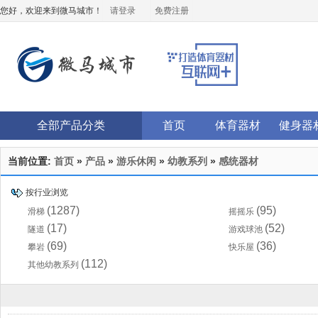
您好，欢迎来到微马城市！
请登录
免费注册
全部产品分类
首页
体育器材
健身器
当前位置:
首页
»
产品
»
游乐休闲
»
幼教系列
»
感统器材
按行业浏览
(1287)
(95)
滑梯
摇摇乐
(17)
(52)
隧道
游戏球池
(69)
(36)
攀岩
快乐屋
(112)
其他幼教系列